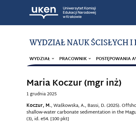
Uniwersytet Komisji
Edukacji Narodowej
w Krakowie
WYDZIAŁ NAUK ŚCISŁYCH I
WYDZIAŁ
PRACOWNIK
POSTĘPOWANIA 
Maria Koczur (mgr inż)
1 grudnia 2025
Koczur, M.
, Waśkowska, A., Bassi, D. (2025). Offsh
shallow-water carbonate sedimentation in the Magu
(3), id. e54. [100 pkt]