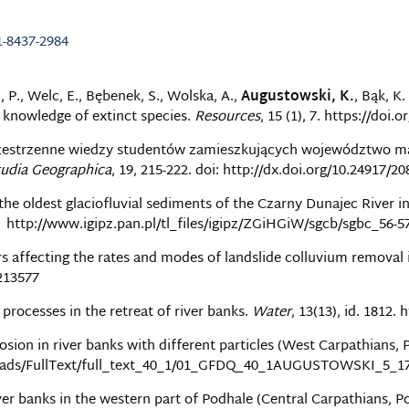
1-8437-2984
, P., Welc, E., Bębenek, S., Wolska, A.,
Augustowski, K.
, Bąk, K
g knowledge of extinct species.
Resources
, 15 (1), 7. https://doi
 przestrzenne wiedzy studentów zamieszkujących województwo m
tudia Geographica
, 19, 215-222. doi: http://dx.doi.org/10.24917/2
 the oldest glaciofluvial sediments of the Czarny Dunajec River 
. http://www.igipz.pan.pl/tl_files/igipz/ZGiHGiW/sgcb/sgbc_56-
tors affecting the rates and modes of landslide colluvium removal
4213577
t processes in the retreat of river banks.
Water
, 13(13), id. 1812.
rosion in river banks with different particles (West Carpathians, 
uploads/FullText/full_text_40_1/01_GFDQ_40_1AUGUSTOWSKI_5_1
iver banks in the western part of Podhale (Central Carpathians, P