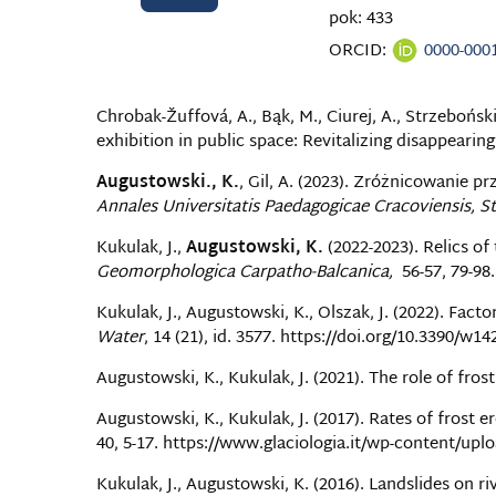
pok: 433
ORCID:
0000-000
Chrobak-Žuffová, A., Bąk, M., Ciurej, A., Strzeboński
exhibition in public space: Revitalizing disappearin
Augustowski., K.
, Gil, A. (2023). Zróżnicowanie
Annales Universitatis Paedagogicae Cracoviensis, S
Kukulak, J.,
Augustowski, K.
(2022-2023). Relics of
Geomorphologica Carpatho-Balcanica,
56-57, 79-98
Kukulak, J., Augustowski, K., Olszak, J. (2022). Fac
Water
, 14 (21), id. 3577. https://doi.org/10.3390/w1
Augustowski, K., Kukulak, J. (2021). The role of fros
Augustowski, K., Kukulak, J. (2017). Rates of frost e
40, 5-17. https://www.glaciologia.it/wp-content/
Kukulak, J., Augustowski, K. (2016). Landslides on r