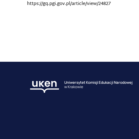
https://gq.pgi.gov.pl/article/view/24827
Uniwersytet Komisji Edukacji Narodowej
w Krakowie