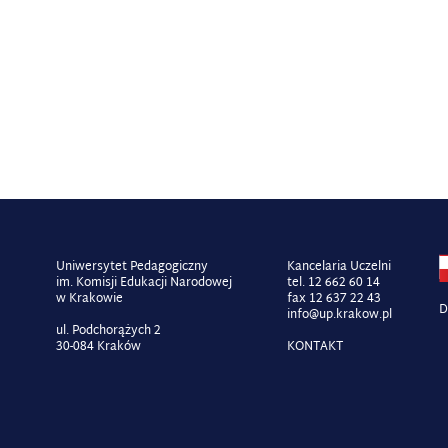
Uniwersytet Pedagogiczny
Kancelaria Uczelni
im. Komisji Edukacji Narodowej
tel. 12 662 60 14
w Krakowie
fax 12 637 22 43
D
info@up.krakow.pl
ul. Podchorążych 2
30-084 Kraków
KONTAKT