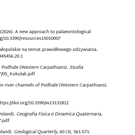
. (2026). A new approach to palaeontological
.org/10.3390/resources15010007
ałopolskie na temat prawidłowego odżywiania.
0845456.20.1
in Podhale (Western Carpathians).
Studia
57/05_Kukulak.pdf
 in river channels of Podhale (Western Carpathians).
 https://doi.org/10.3390/w13131812
Poland).
Geografia Fisica e Dinamica Quaternaria
,
7.pdf
oland).
Geological Quarterly
, 60 (3), 561-571.